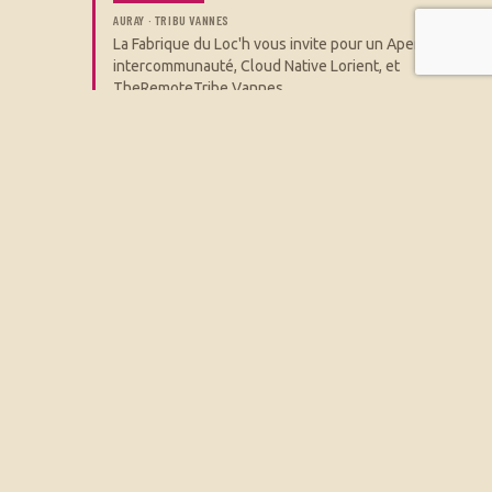
AURAY · TRIBU VANNES
La Fabrique du Loc'h vous invite pour un Apero
intercommunauté, Cloud Native Lorient, et
TheRemoteTribe Vannes
SEE →
AFTERWORK DEV
AFTERWORK
VANNES · TRIBU VANNES
Afterwork Dev Afterwork de développeurs et
écosystème Tech (fullremote, travaillant localement
ou étudiants en informatique) à Vannes.
SEE →
APÉRO PROJET LOW TECH
WORKSHOP
AURAY · LA FABRIQUE DU LOC'H
Une soirée sous le signe de la créativité et du
souvenir sur le thème des LOW-TECH. Nous ferons
une petite rétrospective des projets qui sont passés
par là en 10 ans. Venez simplement avec vos idées,