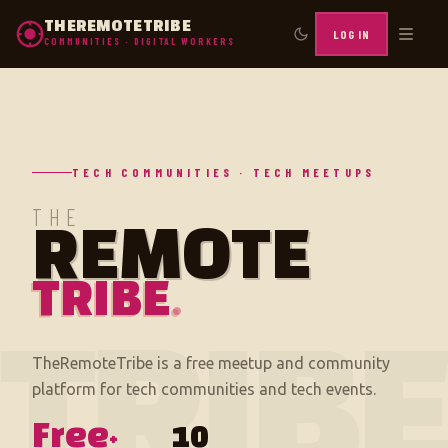
THEREMOTETRIBE
LOG IN
COMMUNITIES · DIGITAL WORKERS
TECH COMMUNITIES · TECH MEETUPS
THE
REMOTE
TRIBE
.
TRIB
TheRemoteTribe is a free meetup and community
platform for tech communities and tech events.
Free
10
+