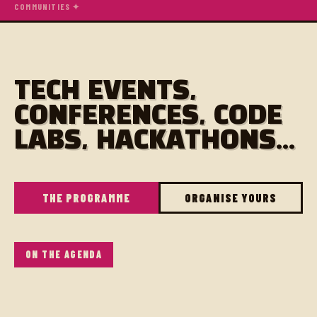
COMMUNITIES ✦
TECH EVENTS,
CONFERENCES, CODE
LABS, HACKATHONS...
THE PROGRAMME
ORGANISE YOURS
ON THE AGENDA
Afterwork de techs et digitaux en fullremote,
travaillant localement ou étudiants en informatique, à