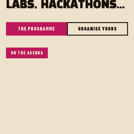
LABS, HACKATHONS...
THE PROGRAMME
ORGANISE YOURS
ON THE AGENDA
Front, Back, Fullstack, Php, JS, Natif, Devops, Gaming
Sur Quimper on a des développeurs aussi compétents
que sympathiques !
Donc rendez-vous pour parler Tech mais pas que ..
A la base vous trouverez des bières, des softs, et
aussi Pizza et burgers
SEE MORE EVENTS →