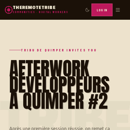
THEREMOTETRIBE
LOG IN
COMMUNITIES · DIGITAL WORKERS
TRIBU DE QUIMPER INVITES YOU
AFTERWORK
DÉVELOPPEURS
À QUIMPER #2
TRIB
Après une première session réussie, on remet ça