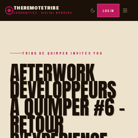
THEREMOTETRIBE
LOG IN
COMMUNITIES · DIGITAL WORKERS
TRIBU DE QUIMPER INVITES YOU
AFTERWORK
DÉVELOPPEURS
À QUIMPER #6 -
RETOUR