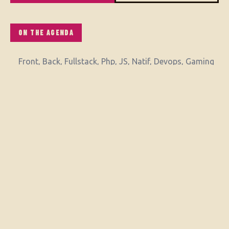
ON THE AGENDA
Front, Back, Fullstack, Php, JS, Natif, Devops, Gaming
Sur Quimper on a des développeurs aussi compétents
que sympathiques !
Donc rendez-vous pour parler Tech mais pas que ..
Softs, bières pressions, bouteilles pour l'apéro.
Egalement Pizzas/Burgers pour ceux qui veulent
poursuivre un peu plus tard
SEE MORE EVENTS →