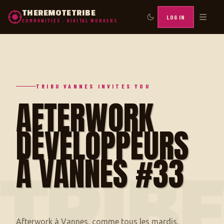
THEREMOTETRIBE
LOG IN
COMMUNITIES · DIGITAL WORKERS
TRIBU VANNES INVITES YOU
AFTERWORK
DÉVELOPPEURS
À VANNES #33
TRIB
Afterwork à Vannes, comme tous les mardis.