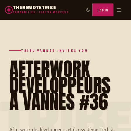
THEREMOTETRIBE
LOG IN
COMMUNITIES · DIGITAL WORKERS
TRIBU VANNES INVITES YOU
AFTERWORK
DÉVELOPPEURS
À VANNES #36
TRIB
Afterwork de développeurs et écosystème Tech à