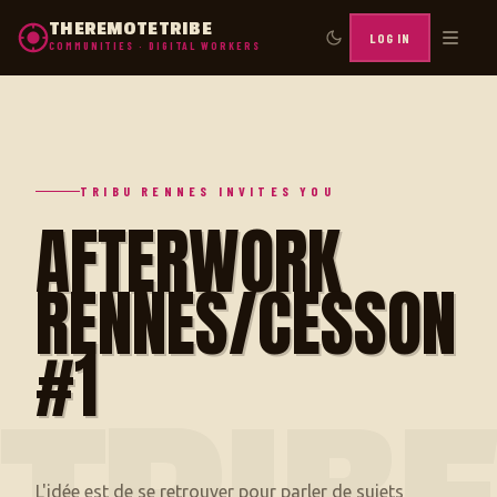
THEREMOTETRIBE
LOG IN
COMMUNITIES · DIGITAL WORKERS
TRIBU RENNES INVITES YOU
AFTERWORK
RENNES/CESSON
#1
L'idée est de se retrouver pour parler de sujets