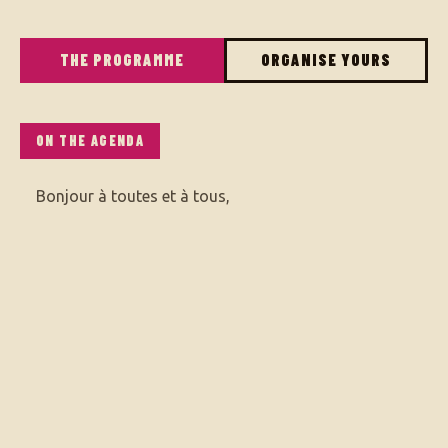
THE PROGRAMME
ORGANISE YOURS
ON THE AGENDA
Bonjour à toutes et à tous,
Nous vous proposons un afterwork à Cesson sur le
thème de la tech et plus particulièrement du
développement informatique.
L'idée est de se retrouver pour parler de sujets
techniques, de sujets qui tournent autour de nos
problématiques de travail, mais aussi d'avoir des
échanges plus personnels pour ceux qui le souhaitent.
Ce groupe s'adresse aussi bien aux salariés, aux
indépendants, à ceux qui travaillent pour des