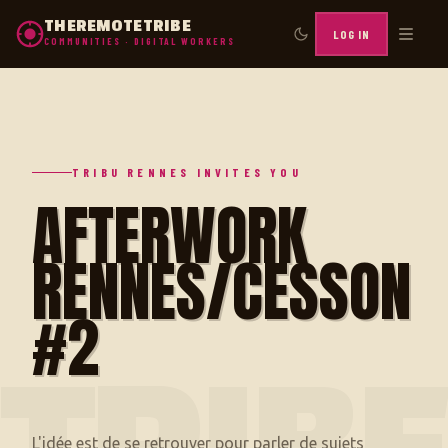
THEREMOTETRIBE
LOG IN
COMMUNITIES · DIGITAL WORKERS
TRIBU RENNES INVITES YOU
AFTERWORK
RENNES/CESSON
#2
L'idée est de se retrouver pour parler de sujets