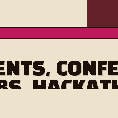
ENTS, CONF
BS, HACKATH
E
O