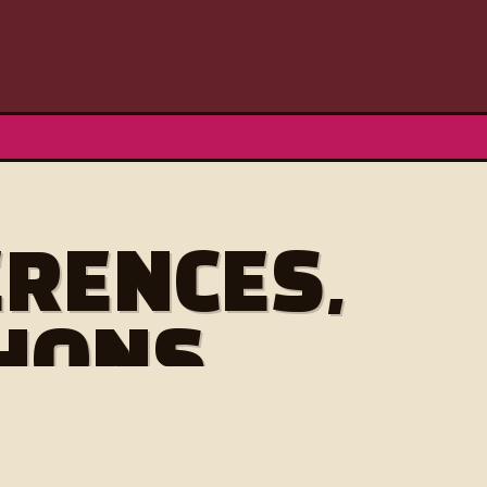
ERENCES,
ONS...
RGANISE YOURS