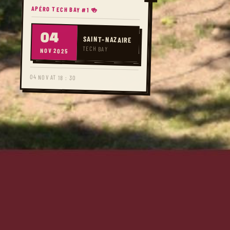
APÉRO TECH BAY #1 🍻
04
SAINT-NAZAIRE
TECH BAY
NOV 2025
04 NOV AT 18 : 30