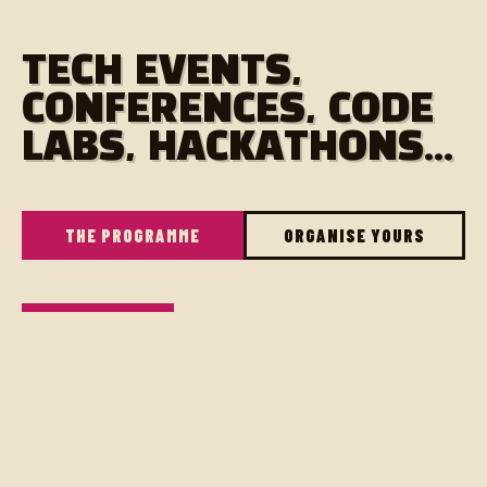
TECH EVENTS,
CONFERENCES, CODE
LABS, HACKATHONS...
THE PROGRAMME
ORGANISE YOURS
ON THE AGENDA
Apéro pour les freelances et personnes du monde de
la tech à Nantes.
Le Magmaa à Nantes est un restau plutôt ouvert, avec
beaucoup de places et de choix - pour celles et ceux