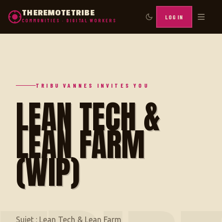
THEREMOTETRIBE
LOG IN
COMMUNITIES · DIGITAL WORKERS
TRIBU VANNES INVITES YOU
LEAN TECH &
LEAN FARM
(WIP)
Sujet : Lean Tech & Lean Farm