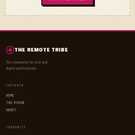
THE REMOTE TRIBE
The community for tech and
digital professionals.
EXPLORER
HOME
THE VISION
ABOUT
COMMUNITY