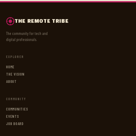
THE REMOTE TRIBE
The community for tech and
digital professionals.
EXPLORER
HOME
THE VISION
ABOUT
COMMUNITY
COMMUNITIES
EVENTS
JOB BOARD