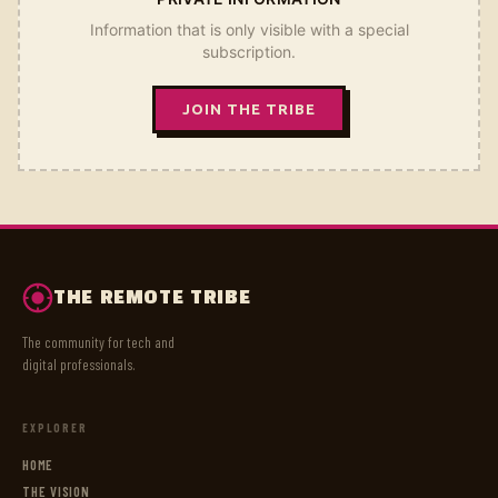
Information that is only visible with a special
subscription.
JOIN THE TRIBE
THE REMOTE TRIBE
The community for tech and
digital professionals.
EXPLORER
HOME
THE VISION