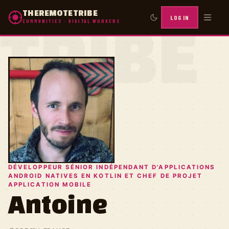
THEREMOTETRIBE
LOG IN
COMMUNITIES · DIGITAL WORKERS
TRIBE
DÉVELOPPEUR SÉNIOR INDÉPENDANT D'APPLICATIONS
ANDROID NATIVES EN KOTLIN ET CHEF DE PROJET
APPLICATION MOBILE
Antoine