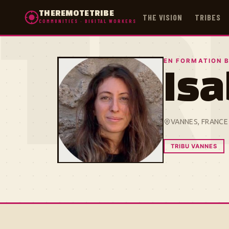
THEREMOTETRIBE
THE VISION
TRIBES
COMMUNITIES · DIGITAL WORKERS
TR
EN FORMATION B
Isa
VANNES, FRANCE
TRIBU VANNES