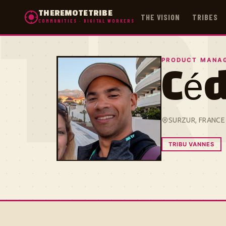
THEREMOTETRIBE
THE VISION
TRIBES
COMMUNITIES · DIGITAL WORKERS
TR
PRODUCT MANAG
Céd
SURZUR, FRANCE
TRIBU VANNES