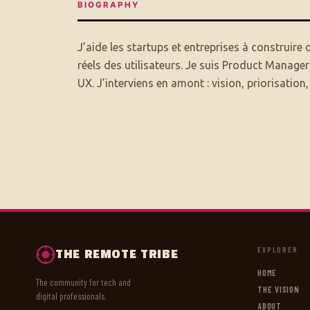
BIOGRAPHY
J’aide les startups et entreprises à construire 
réels des utilisateurs. Je suis Product Manager
UX. J’interviens en amont : vision, priorisation,
EXPLORER
THE REMOTE TRIBE
HOME
The community for tech and
THE VISION
digital professionals.
ABOUT