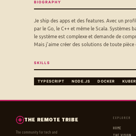
BIOGRAPHY
Je ship des apps et des features. Avec un prof
par le Go, le C++ et même le Scala. Systèmes b
le système est complexe et demande de compren
Mais j'aime créer des solutions de toute pièce 
SKILLS
TYPESCRIPT
NODE.JS
DOCKER
KUBE
EXPLORER
THE REMOTE TRIBE
HOME
The community for tech and
THE VISION