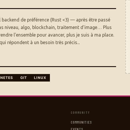
il backend de préférence (Rust <3) — après être passé
as niveau, algo, blockchain, traitement d'image… Plus
dre l'ensemble pour avancer, plus je suis à ma place.
qui répondent à un besoin très précis...
RNETES
GIT
LINUX
COMMUNITY
COMMUNITIES
EVENTS