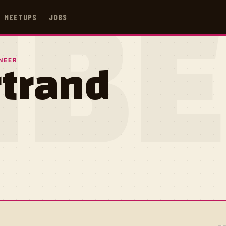
MEETUPS
JOBS
IB
NEER
rtrand
E