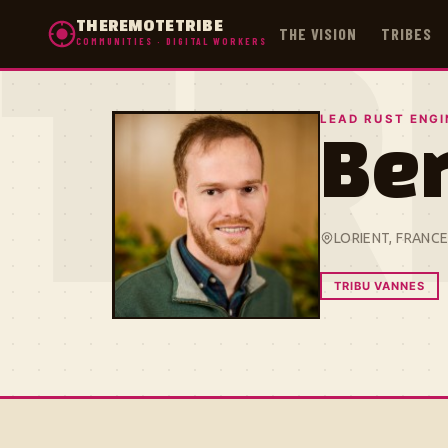
THEREMOTETRIBE
THE VISION
TRIBES
COMMUNITIES · DIGITAL WORKERS
TR
LEAD RUST ENGI
Be
LORIENT, FRANC
TRIBU VANNES