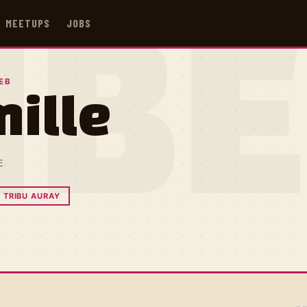
MEETUPS
JOBS
IB
EB
ille
E
TRIBU AURAY