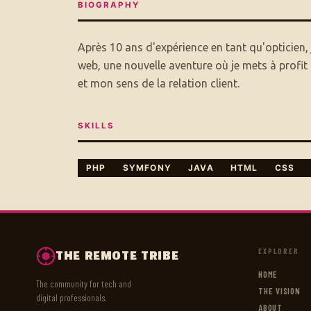
BIOGRAPHY
Après 10 ans d'expérience en tant qu'opticien,
web, une nouvelle aventure où je mets à profi
et mon sens de la relation client.
SKILLS
PHP
SYMFONY
JAVA
HTML
CSS
EXPLORER
THE REMOTE TRIBE
HOME
The community for tech and
THE VISION
digital professionals.
ABOUT