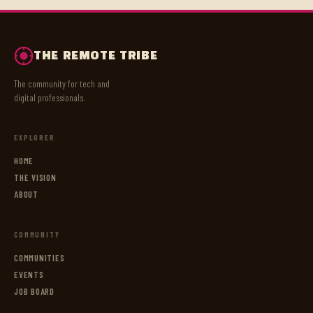
THE REMOTE TRIBE
The community for tech and
digital professionals.
EXPLORER
HOME
THE VISION
ABOUT
COMMUNITY
COMMUNITIES
EVENTS
JOB BOARD