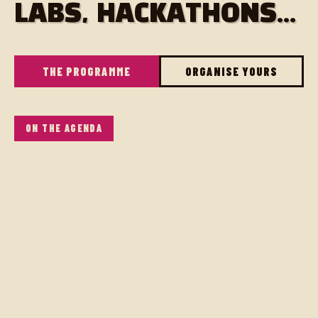
LABS, HACKATHONS...
THE PROGRAMME
ORGANISE YOURS
ON THE AGENDA
Bonjour à toutes et à tous,
Nous vous proposons un afterwork à Auray sur le
thème de la tech et plus particulièrement du
développement informatique.
L'idée est de se retrouver pour parler de sujets
techniques, de sujets qui tournent autour de nos
problématiques de travail, mais aussi d'avoir des
échanges plus personnels pour ceux qui le souhaitent.
Ce groupe s'adresse aussi bien aux salariés, aux